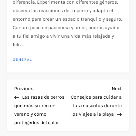
diferencia. Experimenta con diferentes géneros,
observa las reacciones de tu perro y adapta el
entorno para crear un espacio tranquilo y seguro.
Con un poco de paciencia y amor, podrás ayudar
a tu fiel amigo a vivir una vida más relajada y
feliz.
GENERAL
P
Previous
Next
Previous
Next
Post
Post
Las razas de perros
Consejos para cuidar a
o
que más sufren en
tus mascotas durante
verano y cómo
los viajes a la playa
s
protegerlos del calor
t