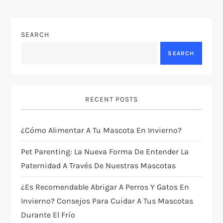
n
SEARCH
a
SEARCH
v
i
RECENT POSTS
g
¿Cómo Alimentar A Tu Mascota En Invierno?
a
Pet Parenting: La Nueva Forma De Entender La
t
Paternidad A Través De Nuestras Mascotas
i
¿Es Recomendable Abrigar A Perros Y Gatos En
Invierno? Consejos Para Cuidar A Tus Mascotas
o
Durante El Frío