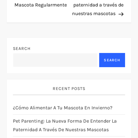
Mascota Regularmente
paternidad a través de
s
nuestras mascotas
t
n
SEARCH
a
SEARCH
v
i
RECENT POSTS
g
¿Cómo Alimentar A Tu Mascota En Invierno?
a
Pet Parenting: La Nueva Forma De Entender La
t
Paternidad A Través De Nuestras Mascotas